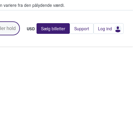
n variere fra den pålydende værdi.
Sælg billetter
Support
Log ind
USD