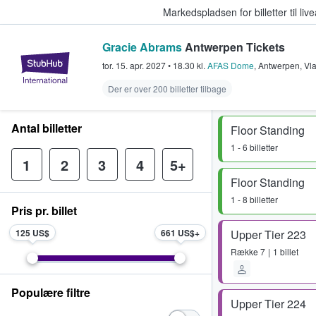
Markedspladsen for billetter til l
Gracie Abrams
Antwerpen Tickets
StubHub - Hvor fans køber og sæl
tor. 15. apr. 2027
•
18.30
kl.
AFAS Dome
,
Antwerpen
,
Vl
Der er over 200 billetter tilbage
Antal billetter
Floor Standing
1 - 6 billetter
1
2
3
4
5+
Floor Standing
1 - 8 billetter
Pris pr. billet
125 US$
661 US$
Upper Tier 223
Række
7
1 billet
Populære filtre
Upper Tier 224