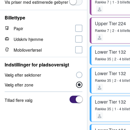
Vis priser med estimerede gebyrer
Række
7
1 - 3 billett
Billettype
Upper Tier 224
Papir
Række
7
2 - 4 billett
Udskriv hjemme
Mobiloverførsel
Lower Tier 132
Række
35
2 - 4 billet
Indstillinger for pladsoversigt
Lower Tier 132
Vælg efter sektioner
Række
35
2 - 4 billet
Vælg efter zone
Tillad flere valg
Lower Tier 132
Række
35
1 - 4 billet