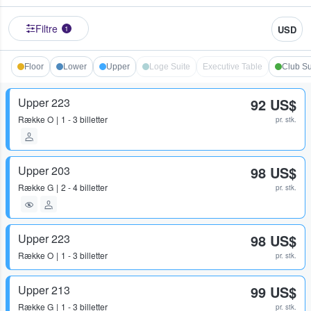
Filtre
USD
1
Floor
Lower
Upper
Loge Suite
Executive Table
Club Su
Upper 223
92 US$
Række
O
1 - 3 billetter
pr. stk.
Upper 203
98 US$
Række
G
2 - 4 billetter
pr. stk.
Upper 223
98 US$
Række
O
1 - 3 billetter
pr. stk.
Upper 213
99 US$
Række
G
1 - 3 billetter
pr. stk.