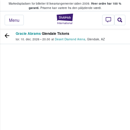
Markedspladsen for billetter til livearrangementer siden 2009.
Hver ordre har 100 %
fans køber og sælger billetter
garanti.
Priserne kan variere fra den pålydende værdi.
StubHub - Hvor fan
Menu
Gracie Abrams
Glendale Tickets
tor. 10. dec. 2026
•
20.00
at
Desert Diamond Arena
,
Glendale
,
AZ