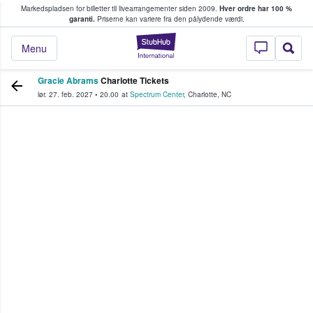
Markedspladsen for billetter til livearrangementer siden 2009.
Hver ordre har 100 %
fans køber og sælger billetter
garanti.
Priserne kan variere fra den pålydende værdi.
StubHub - Hvor fan
Menu
Gracie Abrams
Charlotte Tickets
lør. 27. feb. 2027
•
20.00
at
Spectrum Center
,
Charlotte
,
NC