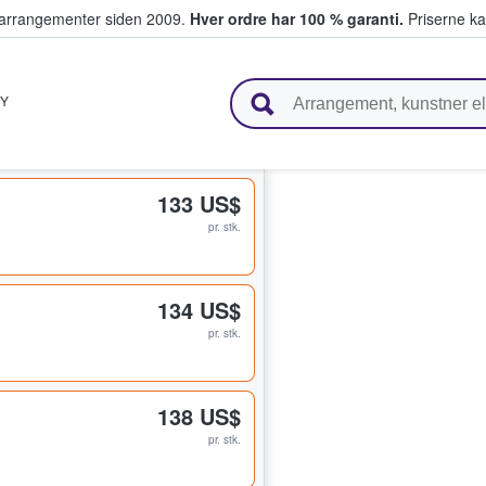
ivearrangementer siden 2009.
Hver ordre har 100 % garanti.
Priserne ka
ger billetter
Y
133 US$
pr. stk.
134 US$
pr. stk.
138 US$
pr. stk.