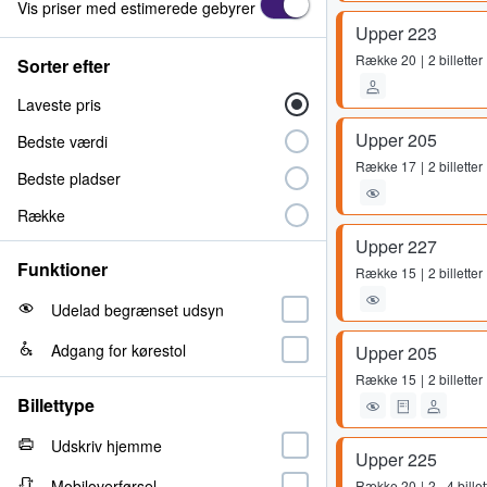
Vis priser med estimerede gebyrer
Upper 223
Række
20
2 billetter
Sorter efter
Laveste pris
Upper 205
Bedste værdi
Række
17
2 billetter
Bedste pladser
Række
Upper 227
Funktioner
Række
15
2 billetter
Udelad begrænset udsyn
Adgang for kørestol
Upper 205
Række
15
2 billetter
Billettype
Udskriv hjemme
Upper 225
Mobiloverførsel
Række
20
2 - 4 billet