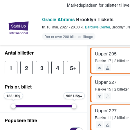
Markedspladsen for billetter til l
Gracie Abrams
Brooklyn Tickets
StubHub - Hvor fans køber og sæl
tir. 16. mar. 2027
•
20.00
kl.
Barclays Center
,
Brooklyn
,
N
Der er over 200 billetter tilbage
Antal billetter
Upper 205
Række
17
2 billetter
1
2
3
4
5+
Upper 227
Pris pr. billet
Række
15
2 billetter
133 US$
962 US$
Upper 227
Række
11
2 billetter
Populære filtre