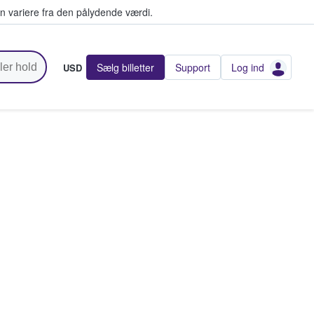
n variere fra den pålydende værdi.
Sælg billetter
Support
Log ind
USD