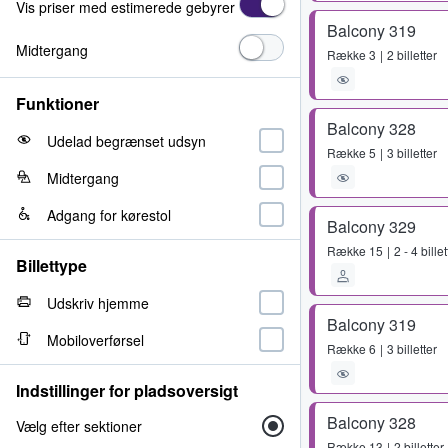
Vis priser med estimerede gebyrer
Balcony 319
Midtergang
Række
3
2 billetter
Funktioner
Balcony 328
Udelad begrænset udsyn
Række
5
3 billetter
Midtergang
Adgang for kørestol
Balcony 329
Række
15
2 - 4 billet
Billettype
Udskriv hjemme
Balcony 319
Mobiloverførsel
Række
6
3 billetter
Indstillinger for pladsoversigt
Balcony 328
Vælg efter sektioner
Række
13
2 billetter