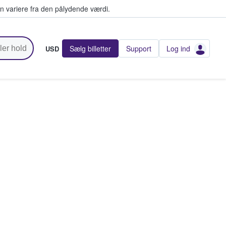
n variere fra den pålydende værdi.
Sælg billetter
Support
Log ind
USD