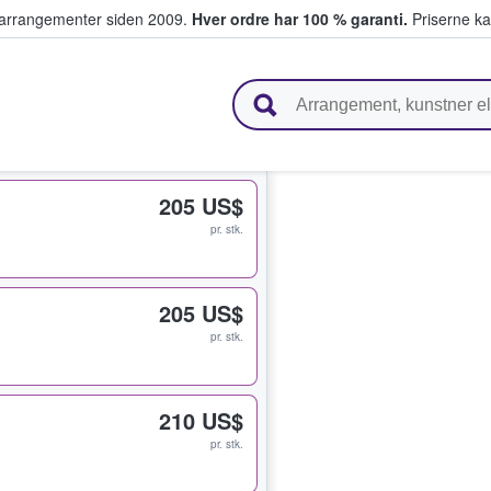
ivearrangementer siden 2009.
Hver ordre har 100 % garanti.
Priserne ka
ger billetter
205 US$
pr. stk.
205 US$
pr. stk.
210 US$
pr. stk.