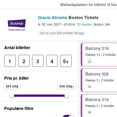
Markedspladsen for billetter til l
Gracie Abrams
Boston Tickets
StubHub - Hvor fans køber og sæl
tir. 02. mar. 2027
•
20.00
kl.
TD Garden
,
Boston
,
MA
Der er over 200 billetter tilbage
Antal billetter
Balcony 319
Række
14
2 billetter
1
2
3
4
5+
Balcony 328
Pris pr. billet
Række
3
2 billetter
204 US$
926 US$
Balcony 319
Række
3
2 billetter
Populære filtre