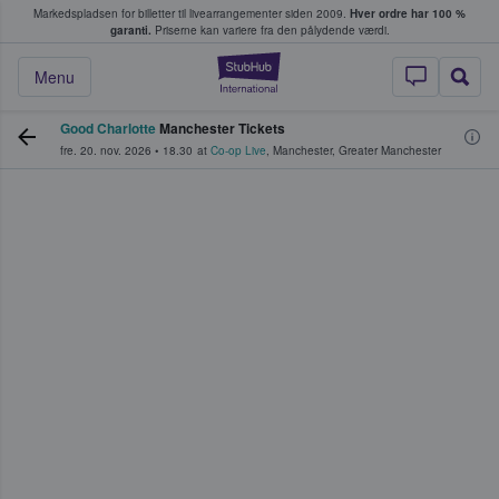
Markedspladsen for billetter til livearrangementer siden 2009.
Hver ordre har 100 %
fans køber og sælger billetter
garanti.
Priserne kan variere fra den pålydende værdi.
StubHub - Hvor fan
Menu
Good Charlotte
Manchester Tickets
fre. 20. nov. 2026
•
18.30
at
Co-op Live
,
Manchester
,
Greater Manchester