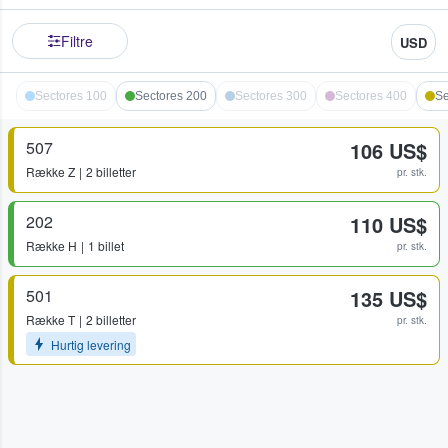
Filtre
USD
Sectores 100
Sectores 200
Sectores 300
Sectores 400
Se
507
106 US$
Række
Z
2 billetter
pr. stk.
202
110 US$
Række
H
1 billet
pr. stk.
501
135 US$
Række
T
2 billetter
pr. stk.
Hurtig levering