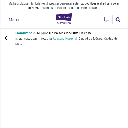
Markedspladsen for billetter til livearrangementer siden 2009.
Hver ordre har 100 %
fans køber og sælger billetter
garanti.
Priserne kan variere fra den pålydende værdi.
StubHub - Hvor fan
Menu
Gondwana
& Quique Neira Mexico City Tickets
tir. 22. sep. 2026
•
19.30
at
Auditorio Nacional
,
Ciudad de México
,
Ciudad de
México