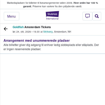
Markedspladsen for billetter til livearrangementer siden 2009.
Hver ordre har 100 %
fans køber og sælger billetter
garanti.
Priserne kan variere fra den pålydende værdi.
StubHub - Hvor fan
Menu
Goldfish
Amsterdam Tickets
lør. 24. okt. 2026
•
19.00
at
Melkweg
,
Amsterdam
,
NH
Arrangement med unummererede pladser
Alle billetter giver dig adgang til enhver ledig siddeplads eller ståplads. Der
er ingen reserverede pladser.