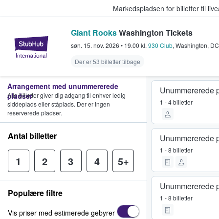
Markedspladsen for billetter til l
Giant Rooks
Washington Tickets
StubHub - Hvor fans køber og sæl
søn. 15. nov. 2026
•
19.00
kl.
930 Club
,
Washington
,
DC
Der er 53 billetter tilbage
Arrangement med unummererede
Unummererede p
pladser
Alle billetter giver dig adgang til enhver ledig
1 - 4 billetter
siddeplads eller ståplads. Der er ingen
reserverede pladser.
Antal billetter
Unummererede p
1 - 8 billetter
1
2
3
4
5+
Unummererede p
Populære filtre
1 - 8 billetter
Vis priser med estimerede gebyrer