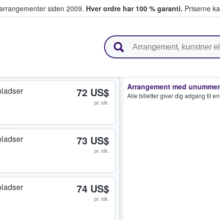
ivearrangementer siden 2009.
Hver ordre har 100 % garanti.
Priserne ka
ger billetter
Arrangement med unummere
ladser
72 US$
Alle billetter giver dig adgang til 
pr. stk.
ladser
73 US$
pr. stk.
ladser
74 US$
pr. stk.