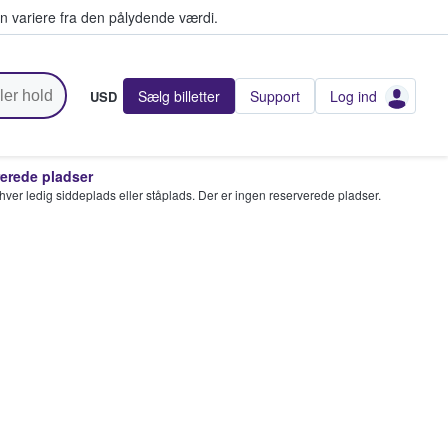
n variere fra den pålydende værdi.
Sælg billetter
Support
Log ind
USD
rede pladser
enhver ledig siddeplads eller ståplads. Der er ingen reserverede pladser.