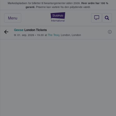
Markedspladsen for billetter til livearrangementer siden 2009.
Hver ordre har 100 %
fans køber og sælger billetter
garanti.
Priserne kan variere fra den pålydende værdi.
StubHub - Hvor fan
Menu
Geese
London Tickets
tir. 01. sep. 2026
•
19.00
at
The Troxy
,
London
,
London