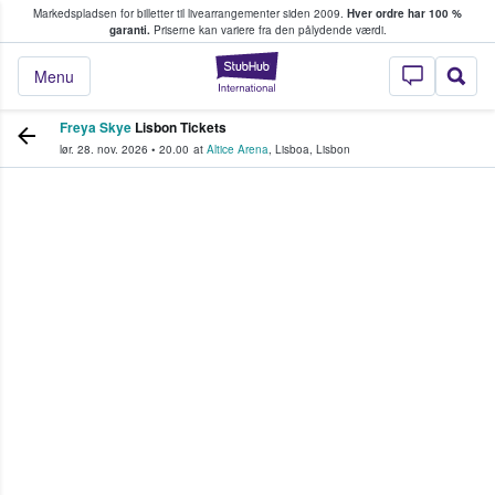
Markedspladsen for billetter til livearrangementer siden 2009.
Hver ordre har 100 %
fans køber og sælger billetter
garanti.
Priserne kan variere fra den pålydende værdi.
StubHub - Hvor fan
Menu
Freya Skye
Lisbon Tickets
lør. 28. nov. 2026
•
20.00
at
Altice Arena
,
Lisboa
,
Lisbon