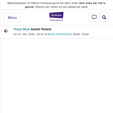
Markedspladsen for billetter til livearrangementer siden 2009.
Hver ordre har 100 %
fans køber og sælger billetter
garanti.
Priserne kan variere fra den pålydende værdi.
StubHub - Hvor fan
Menu
Freya Skye
Austin Tickets
tor. 24. sep. 2026
•
20.00
at
Moody Amphitheater
,
Austin
,
Texas