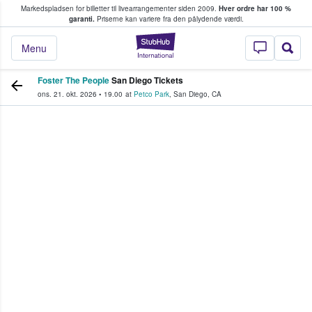
Markedspladsen for billetter til livearrangementer siden 2009.
Hver ordre har 100 %
fans køber og sælger billetter
garanti.
Priserne kan variere fra den pålydende værdi.
StubHub - Hvor fan
Menu
Foster The People
San Diego Tickets
ons. 21. okt. 2026
•
19.00
at
Petco Park
,
San Diego
,
CA