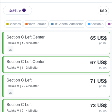
Filtre
USD
1
Benches
North Terrace
Pit General Admission
Section A
S
Section C Left Center
65 US$
Række
V
1 - 3 billetter
pr. stk.
Section C Left Center
67 US$
Række
V
1 - 3 billetter
pr. stk.
Section C Left
71 US$
Række
V
2 - 4 billetter
pr. stk.
Section C Left
73 US$
Række
V
2 - 4 billetter
pr. stk.