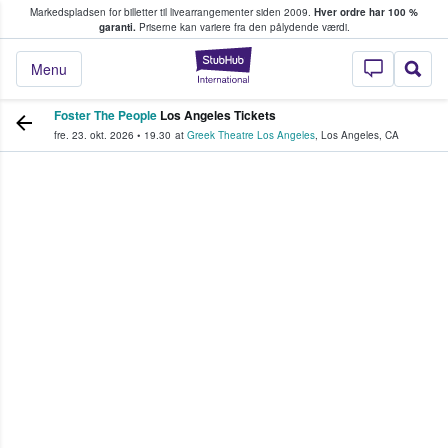
Markedspladsen for billetter til livearrangementer siden 2009.
Hver ordre har 100 %
fans køber og sælger billetter
garanti.
Priserne kan variere fra den pålydende værdi.
StubHub - Hvor fan
Menu
Foster The People
Los Angeles Tickets
fre. 23. okt. 2026
•
19.30
at
Greek Theatre Los Angeles
,
Los Angeles
,
CA