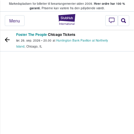
Markedspladsen for billetter til livearrangementer siden 2009.
Hver ordre har 100 %
fans køber og sælger billetter
garanti.
Priserne kan variere fra den pålydende værdi.
StubHub - Hvor fan
Menu
Foster The People
Chicago Tickets
lør. 26. sep. 2026
•
20.00
at
Huntington Bank Pavilion at Northerly
Island
,
Chicago
,
IL