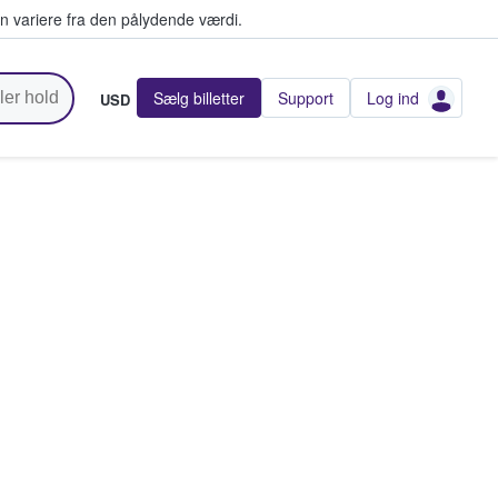
n variere fra den pålydende værdi.
Sælg billetter
Support
Log ind
USD