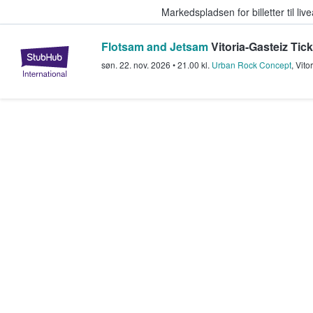
Markedspladsen for billetter til l
Flotsam and Jetsam
Vitoria-Gasteiz Tic
StubHub - Hvor fans køber og sæl
søn. 22. nov. 2026
•
21.00
kl.
Urban Rock Concept
,
Vito