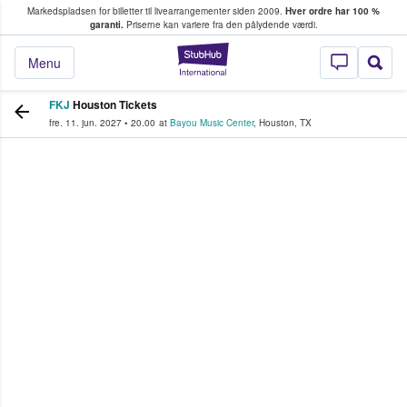
Markedspladsen for billetter til livearrangementer siden 2009.
Hver ordre har 100 %
fans køber og sælger billetter
garanti.
Priserne kan variere fra den pålydende værdi.
StubHub - Hvor fan
Menu
FKJ
Houston Tickets
fre. 11. jun. 2027
•
20.00
at
Bayou Music Center
,
Houston
,
TX