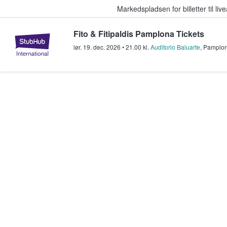
Markedspladsen for billetter til l
Fito & Fitipaldis Pamplona Tickets
StubHub - Hvor fans køber og sæl
lør. 19. dec. 2026
•
21.00
kl.
Auditorio Baluarte
,
Pamplo