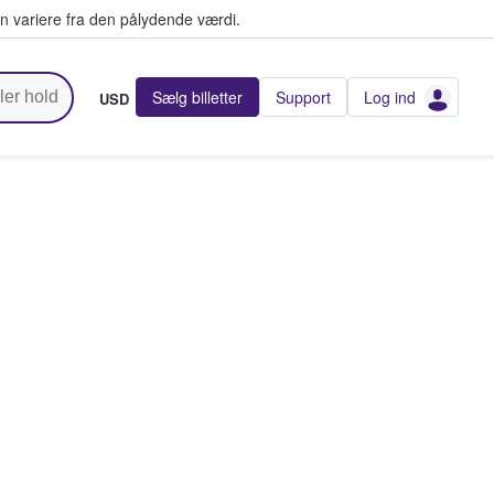
n variere fra den pålydende værdi.
Sælg billetter
Support
Log ind
USD