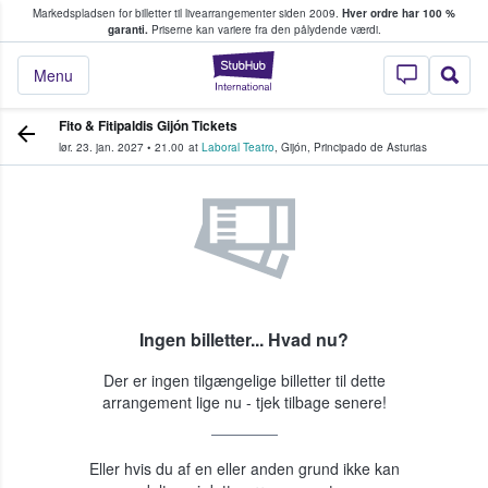
Markedspladsen for billetter til livearrangementer siden 2009.
Hver ordre har 100 %
fans køber og sælger billetter
garanti.
Priserne kan variere fra den pålydende værdi.
StubHub - Hvor fan
Menu
Fito & Fitipaldis Gijón Tickets
lør. 23. jan. 2027
•
21.00
at
Laboral Teatro
,
Gijón
,
Principado de Asturias
Ingen billetter... Hvad nu?
Der er ingen tilgængelige billetter til dette
arrangement lige nu - tjek tilbage senere!
Eller hvis du af en eller anden grund ikke kan