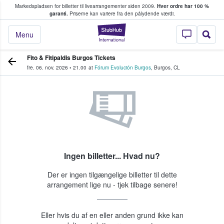
Markedspladsen for billetter til livearrangementer siden 2009.
Hver ordre har 100 %
fans køber og sælger billetter
garanti.
Priserne kan variere fra den pålydende værdi.
StubHub - Hvor fan
Menu
Fito & Fitipaldis Burgos Tickets
fre. 06. nov. 2026
•
21.00
at
Fórum Evolución Burgos
,
Burgos
,
CL
Ingen billetter... Hvad nu?
Der er ingen tilgængelige billetter til dette
arrangement lige nu - tjek tilbage senere!
Eller hvis du af en eller anden grund ikke kan