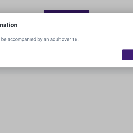
Sælg dine billetter
mation
 be accompanied by an adult over 18.
Se alle kommende arrangementer
Er du interesseret i andre muligheder? Tjek,
hvad vi har.