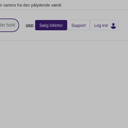
n variere fra den pålydende værdi.
Sælg billetter
Support
Log ind
USD