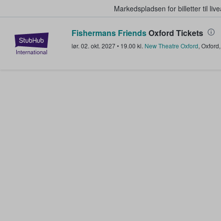
Markedspladsen for billetter til l
Fishermans Friends
Oxford Tickets
StubHub - Hvor fans køber og sæl
lør. 02. okt. 2027
•
19.00
kl.
New Theatre Oxford
,
Oxford