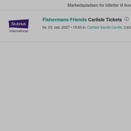
Markedspladsen for billetter til l
Fishermans Friends
Carlisle Tickets
StubHub - Hvor fans køber og sæl
fre. 03. sep. 2027
•
19.00
kl.
Carlisle Sands Centre
,
Carl