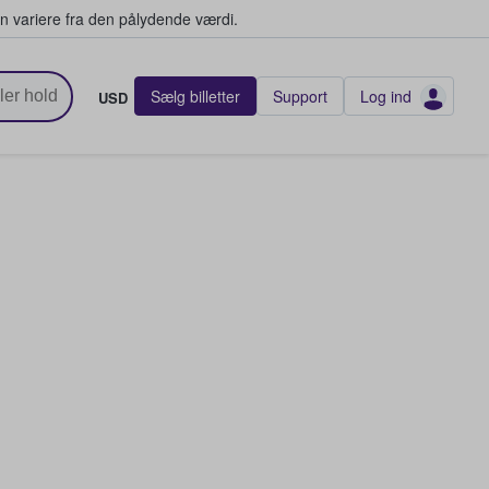
n variere fra den pålydende værdi.
Sælg billetter
Support
Log ind
USD