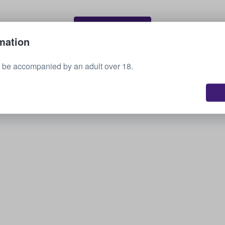
Sælg dine billetter
mation
 be accompanied by an adult over 18.
Se alle kommende arrangementer
Er du interesseret i andre muligheder? Tjek,
hvad vi har.