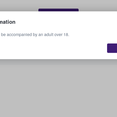
Sælg dine billetter
mation
 be accompanied by an adult over 18.
Se alle kommende arrangementer
Er du interesseret i andre muligheder? Tjek,
hvad vi har.