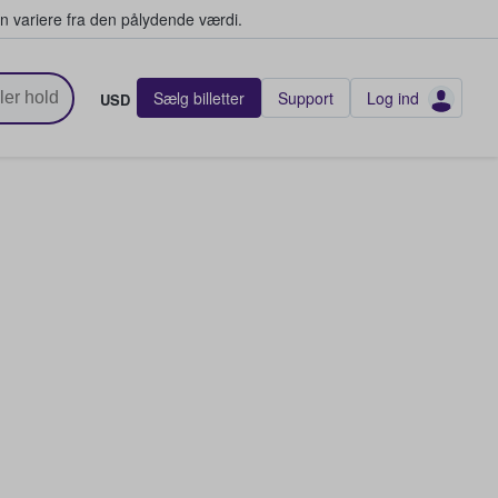
n variere fra den pålydende værdi.
Sælg billetter
Support
Log ind
USD