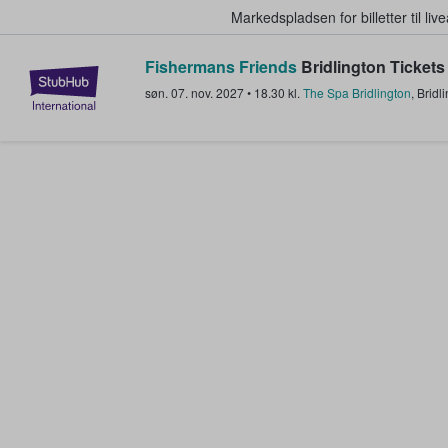
Markedspladsen for billetter til l
Fishermans Friends
Bridlington Tickets
StubHub - Hvor fans køber og sæl
søn. 07. nov. 2027
•
18.30
kl.
The Spa Bridlington
,
Bridl