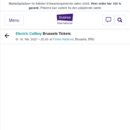
Markedspladsen for billetter til livearrangementer siden 2009.
Hver ordre har 100 %
fans køber og sælger billetter
garanti.
Priserne kan variere fra den pålydende værdi.
StubHub - Hvor fan
Menu
Electric Callboy
Brussels Tickets
tir. 16. feb. 2027
•
20.00
at
Forest National
,
Brussels
,
BRU