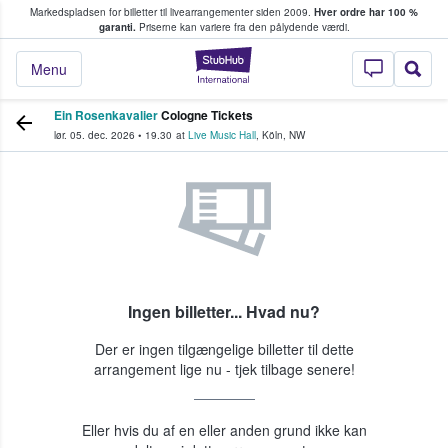
Markedspladsen for billetter til livearrangementer siden 2009.
Hver ordre har 100 %
fans køber og sælger billetter
garanti.
Priserne kan variere fra den pålydende værdi.
StubHub - Hvor fan
Menu
Ein Rosenkavalier
Cologne Tickets
lør. 05. dec. 2026
•
19.30
at
Live Music Hall
,
Köln
,
NW
Ingen billetter... Hvad nu?
Der er ingen tilgængelige billetter til dette
arrangement lige nu - tjek tilbage senere!
Eller hvis du af en eller anden grund ikke kan