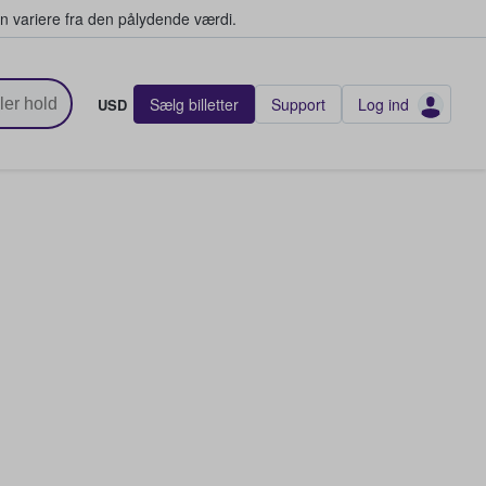
n variere fra den pålydende værdi.
Sælg billetter
Support
Log ind
USD