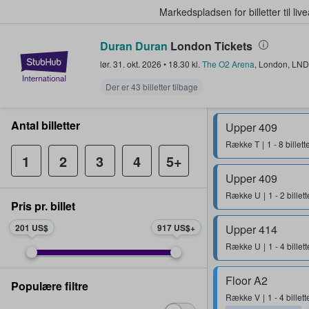
Markedspladsen for billetter til l
Duran Duran
London Tickets
StubHub - Hvor fans køber og sæl
lør. 31. okt. 2026
•
18.30
kl.
The O2 Arena
,
London
,
LND
Der er 43 billetter tilbage
Antal billetter
Upper 409
Række
T
1 - 8 billett
1
2
3
4
5+
Upper 409
Række
U
1 - 2 billett
Pris pr. billet
201 US$
917 US$
Upper 414
Række
U
1 - 4 billett
Floor A2
Populære filtre
Række
V
1 - 4 billett