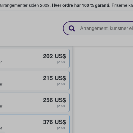
ivearrangementer siden 2009.
Hver ordre har 100 % garanti.
Priserne ka
ger billetter
202 US$
er
pr. stk.
215 US$
er
pr. stk.
256 US$
er
pr. stk.
376 US$
er
pr. stk.