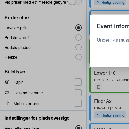
Vis priser med estimerede gebyrer
Hurtig levering
Floor A1
Sorter efter
Række
R
2 billetter
Event infor
Laveste pris
Bedste værdi
Under 14s must
Lower 102
Bedste pladser
Række
L
4 billetter
Række
Billettype
Lower 110
Række
X
2 - 4 billett
Papir
Udskriv hjemme
Floor A2
Mobiloverførsel
Række
H
1 billet
Hurtig levering
Indstillinger for pladsoversigt
Vælg efter sektioner