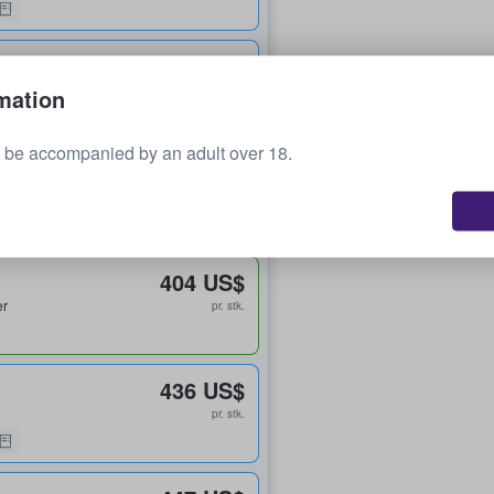
390 US$
pr. stk.
mation
 be accompanied by an adult over 18.
391 US$
pr. stk.
404 US$
er
pr. stk.
436 US$
pr. stk.