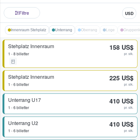
Filtre
USD
Innenraum Stehplatz
Unterrang
Oberrang
Loge
Gruppenl
Stehplatz Innenraum
158 US$
1 - 8 billetter
pr. stk.
Stehplatz Innenraum
225 US$
1 - 6 billetter
pr. stk.
Unterrang U17
410 US$
1 - 6 billetter
pr. stk.
Unterrang U2
410 US$
1 - 6 billetter
pr. stk.