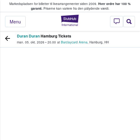
Markedspladsen for billetter til livearrangementer siden 2009.
Hver ordre har 100 %
fans køber og sælger billetter
garanti.
Priserne kan variere fra den pålydende værdi.
StubHub - Hvor fan
Menu
Duran Duran
Hamburg Tickets
man. 05. okt. 2026
•
20.00
at
Barclaycard Arena
,
Hamburg
,
HH