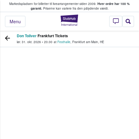
Markedspladsen for billetter til livearrangementer siden 2009.
Hver ordre har 100 %
fans køber og sælger billetter
garanti.
Priserne kan variere fra den pålydende værdi.
StubHub - Hvor fan
Menu
Don Toliver
Frankfurt Tickets
lør. 31. okt. 2026
•
20.00
at
Festhalle
,
Frankfurt am Main
,
HE