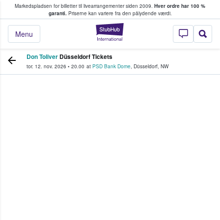
Markedspladsen for billetter til livearrangementer siden 2009.
Hver ordre har 100 %
fans køber og sælger billetter
garanti.
Priserne kan variere fra den pålydende værdi.
StubHub - Hvor fan
Menu
Don Toliver
Düsseldorf Tickets
tor. 12. nov. 2026
•
20.00
at
PSD Bank Dome
,
Düsseldorf
,
NW