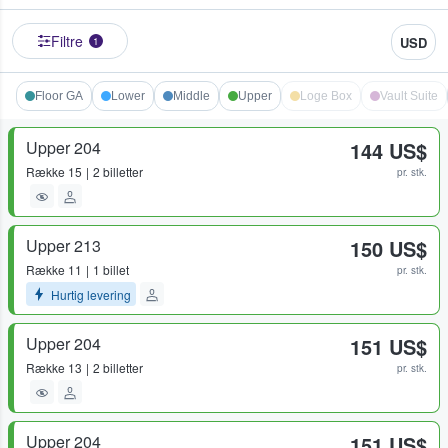
Filtre
USD
1
Floor GA
Lower
Middle
Upper
Loge Box
Vault Suite
Upper 204
144 US$
Række
15
2 billetter
pr. stk.
Upper 213
150 US$
Række
11
1 billet
pr. stk.
Hurtig levering
Upper 204
151 US$
Række
13
2 billetter
pr. stk.
Upper 204
151 US$