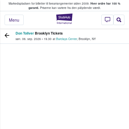
Markedspladsen for billetter til livearrangementer siden 2009.
Hver ordre har 100 %
fans køber og sælger billetter
garanti.
Priserne kan variere fra den pålydende værdi.
StubHub - Hvor fan
Menu
Don Toliver
Brooklyn Tickets
søn. 06. sep. 2026
•
19.30
at
Barclays Center
,
Brooklyn
,
NY