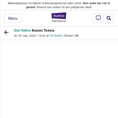
Markedspladsen for billetter til livearrangementer siden 2009.
Hver ordre har 100 %
fans køber og sælger billetter
garanti.
Priserne kan variere fra den pålydende værdi.
StubHub - Hvor fan
Menu
Don Toliver
Boston Tickets
lør. 05. sep. 2026
•
19.30
at
TD Garden
,
Boston
,
MA