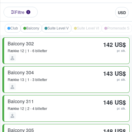
Filtre
USD
1
Club
Balcony
Suite Level V
Suite Level VI
Promenade S
Balcony 302
142 US$
Række
12
1 - 6 billetter
pr. stk.
Balcony 304
143 US$
Række
13
1 - 3 billetter
pr. stk.
Balcony 311
146 US$
Række
12
2 - 4 billetter
pr. stk.
Balcony 305
148 US$