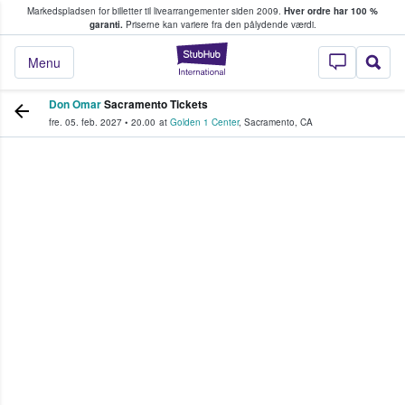
Markedspladsen for billetter til livearrangementer siden 2009.
Hver ordre har 100 %
fans køber og sælger billetter
garanti.
Priserne kan variere fra den pålydende værdi.
StubHub - Hvor fan
Menu
Don Omar
Sacramento Tickets
fre. 05. feb. 2027
•
20.00
at
Golden 1 Center
,
Sacramento
,
CA