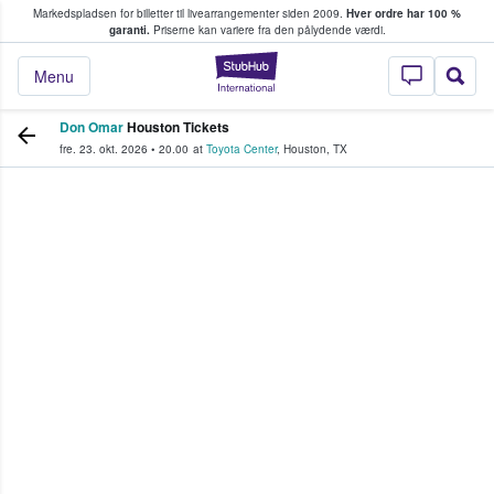
Markedspladsen for billetter til livearrangementer siden 2009.
Hver ordre har 100 %
fans køber og sælger billetter
garanti.
Priserne kan variere fra den pålydende værdi.
StubHub - Hvor fan
Menu
Don Omar
Houston Tickets
fre. 23. okt. 2026
•
20.00
at
Toyota Center
,
Houston
,
TX