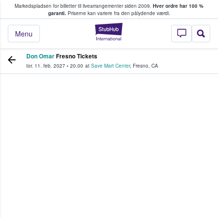
Markedspladsen for billetter til livearrangementer siden 2009.
Hver ordre har 100 %
fans køber og sælger billetter
garanti.
Priserne kan variere fra den pålydende værdi.
StubHub - Hvor fan
Menu
Don Omar
Fresno Tickets
tor. 11. feb. 2027
•
20.00
at
Save Mart Center
,
Fresno
,
CA