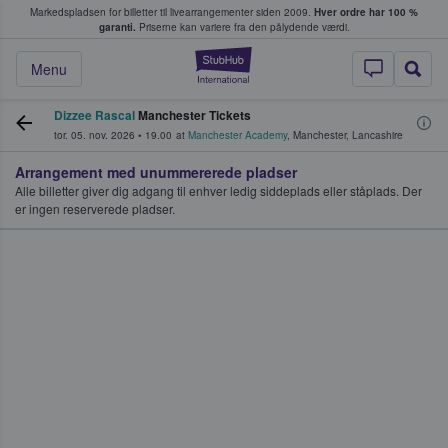
Markedspladsen for billetter til livearrangementer siden 2009.
Hver ordre har 100 %
fans køber og sælger billetter
garanti.
Priserne kan variere fra den pålydende værdi.
StubHub - Hvor fan
Menu
Dizzee Rascal
Manchester Tickets
tor. 05. nov. 2026
•
19.00
at
Manchester Academy
,
Manchester
,
Lancashire
Arrangement med unummererede pladser
Alle billetter giver dig adgang til enhver ledig siddeplads eller ståplads. Der
er ingen reserverede pladser.