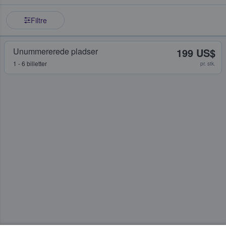
Filtre
Unummererede pladser
199 US$
1 - 6 billetter
pr. stk.