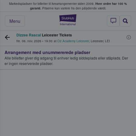
Markedspladsen for billetter til livearrangementer siden 2009.
Hver ordre har 100 %
fans køber og sælger billetter
garanti.
Priserne kan variere fra den pålydende værdi.
StubHub - Hvor fan
Menu
Dizzee Rascal
Leicester Tickets
fre. 06. nov. 2026
•
19.00
at
O2 Academy Leicester
,
Leicester
,
LEI
Arrangement med unummererede pladser
Alle billetter giver dig adgang til enhver ledig siddeplads eller ståplads. Der
er ingen reserverede pladser.