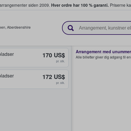
ivearrangementer siden 2009.
Hver ordre har 100 % garanti.
Priserne ka
ger billetter
een
,
Aberdeenshire
Arrangement med unummere
ladser
170 US$
Alle billetter giver dig adgang til 
pr. stk.
ladser
172 US$
pr. stk.