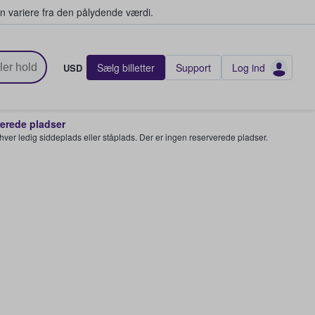
n variere fra den pålydende værdi.
Sælg billetter
Support
Log ind
USD
rede pladser
enhver ledig siddeplads eller ståplads. Der er ingen reserverede pladser.