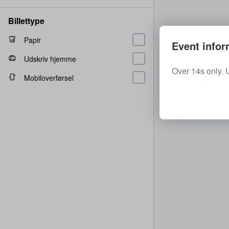
Billettype
Papir
Event infor
Udskriv hjemme
Over 14s only. 
Mobiloverførsel