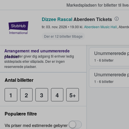
Markedspladsen for billetter til l
Dizzee Rascal
Aberdeen Tickets
StubHub - Hvor fans køber og sæl
tir. 03. nov. 2026
•
19.00
kl.
Aberdeen Music Hall
,
Aberd
Der er 12 billetter tilbage
Arrangement med unummererede
Unummererede p
pladser
Alle billetter giver dig adgang til enhver ledig
1 - 6 billetter
siddeplads eller ståplads. Der er ingen
reserverede pladser.
Unummererede p
Antal billetter
1 - 6 billetter
1
2
3
4
5+
Populære filtre
Vis priser med estimerede gebyrer