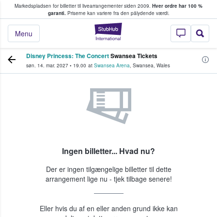
Markedspladsen for billetter til livearrangementer siden 2009.
Hver ordre har 100 %
fans køber og sælger billetter
garanti.
Priserne kan variere fra den pålydende værdi.
StubHub - Hvor fan
Menu
Disney Princess: The Concert
Swansea Tickets
søn. 14. mar. 2027
•
19.00
at
Swansea Arena
,
Swansea
,
Wales
Ingen billetter... Hvad nu?
Der er ingen tilgængelige billetter til dette
arrangement lige nu - tjek tilbage senere!
Eller hvis du af en eller anden grund ikke kan