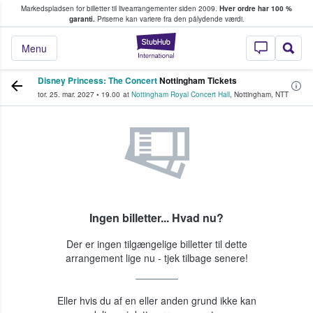
Markedspladsen for billetter til livearrangementer siden 2009.
Hver ordre har 100 %
fans køber og sælger billetter
garanti.
Priserne kan variere fra den pålydende værdi.
StubHub - Hvor fan
Menu
Disney Princess: The Concert
Nottingham Tickets
tor. 25. mar. 2027
•
19.00
at
Nottingham Royal Concert Hall
,
Nottingham
,
NTT
Ingen billetter... Hvad nu?
Der er ingen tilgængelige billetter til dette
arrangement lige nu - tjek tilbage senere!
Eller hvis du af en eller anden grund ikke kan