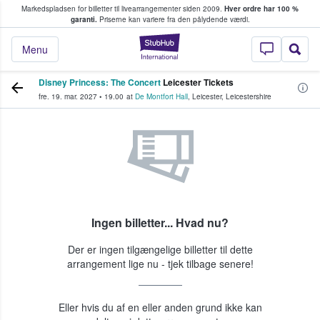
Markedspladsen for billetter til livearrangementer siden 2009.
Hver ordre har 100 %
fans køber og sælger billetter
garanti.
Priserne kan variere fra den pålydende værdi.
StubHub - Hvor fan
Menu
Disney Princess: The Concert
Leicester Tickets
fre. 19. mar. 2027
•
19.00
at
De Montfort Hall
,
Leicester
,
Leicestershire
Ingen billetter... Hvad nu?
Der er ingen tilgængelige billetter til dette
arrangement lige nu - tjek tilbage senere!
Eller hvis du af en eller anden grund ikke kan