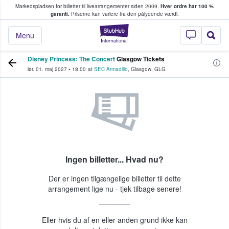
Markedspladsen for billetter til livearrangementer siden 2009.
Hver ordre har 100 %
fans køber og sælger billetter
garanti.
Priserne kan variere fra den pålydende værdi.
StubHub - Hvor fan
Menu
Disney Princess: The Concert
Glasgow Tickets
lør. 01. maj 2027
•
18.00
at
SEC Armadillo
,
Glasgow
,
GLG
Ingen billetter... Hvad nu?
Der er ingen tilgængelige billetter til dette
arrangement lige nu - tjek tilbage senere!
Eller hvis du af en eller anden grund ikke kan