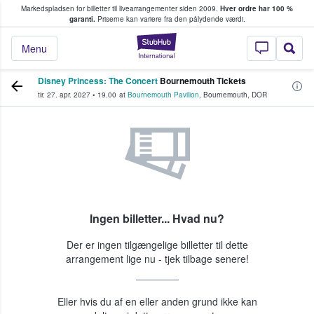
Markedspladsen for billetter til livearrangementer siden 2009.
Hver ordre har 100 %
fans køber og sælger billetter
garanti.
Priserne kan variere fra den pålydende værdi.
StubHub - Hvor fan
Menu
Disney Princess: The Concert
Bournemouth Tickets
tir. 27. apr. 2027
•
19.00
at
Bournemouth Pavilion
,
Bournemouth
,
DOR
Ingen billetter... Hvad nu?
Der er ingen tilgængelige billetter til dette
arrangement lige nu - tjek tilbage senere!
Eller hvis du af en eller anden grund ikke kan