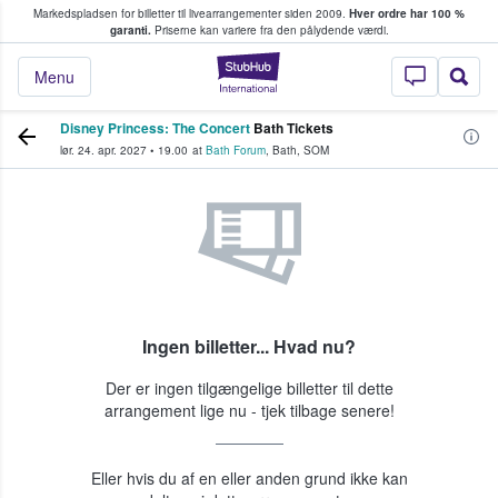
Markedspladsen for billetter til livearrangementer siden 2009.
Hver ordre har 100 %
fans køber og sælger billetter
garanti.
Priserne kan variere fra den pålydende værdi.
StubHub - Hvor fan
Menu
Disney Princess: The Concert
Bath Tickets
lør. 24. apr. 2027
•
19.00
at
Bath Forum
,
Bath
,
SOM
Ingen billetter... Hvad nu?
Der er ingen tilgængelige billetter til dette
arrangement lige nu - tjek tilbage senere!
Eller hvis du af en eller anden grund ikke kan