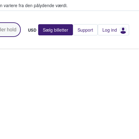
n variere fra den pålydende værdi.
Sælg billetter
Support
Log ind
USD