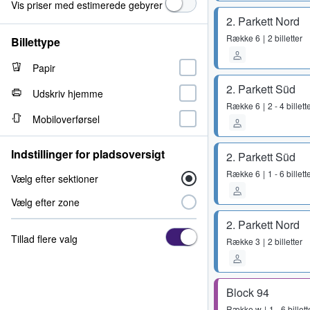
Vis priser med estimerede gebyrer
2. Parkett Nord
Række
6
2 billetter
Billettype
Papir
2. Parkett Süd
Udskriv hjemme
Række
6
2 - 4 billett
Mobiloverførsel
Indstillinger for pladsoversigt
2. Parkett Süd
Række
6
1 - 6 billett
Vælg efter sektioner
Vælg efter zone
2. Parkett Nord
Tillad flere valg
Række
3
2 billetter
Block 94
Række
w
1 - 6 billett