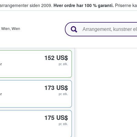
ivearrangementer siden 2009.
Hver ordre har 100 % garanti.
Priserne ka
ger billetter
,
Wien
,
Wien
152 US$
er
pr. stk.
173 US$
er
pr. stk.
175 US$
pr. stk.