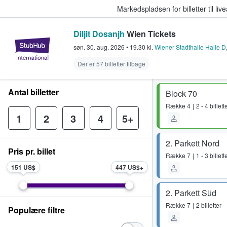
Markedspladsen for billetter til l
Diljit Dosanjh
Wien Tickets
StubHub - Hvor fans køber og sæl
søn. 30. aug. 2026
•
19.30
kl.
Wiener Stadthalle Halle D
Der er 57 billetter tilbage
Antal billetter
Block 70
Række
4
2 - 4 billett
1
2
3
4
5+
2. Parkett Nord
Pris pr. billet
Række
7
1 - 3 billett
151 US$
447 US$
2. Parkett Süd
Række
7
2 billetter
Populære filtre