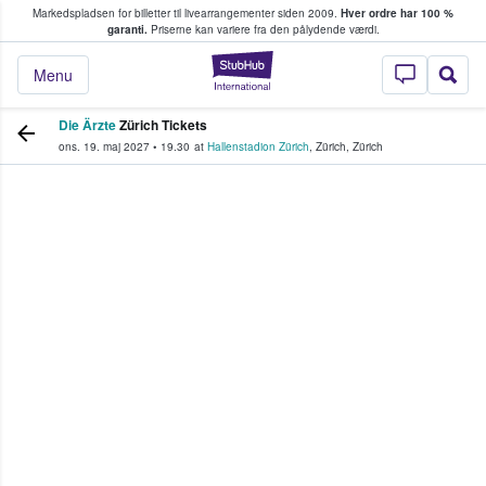
Markedspladsen for billetter til livearrangementer siden 2009.
Hver ordre har 100 %
fans køber og sælger billetter
garanti.
Priserne kan variere fra den pålydende værdi.
StubHub - Hvor fan
Menu
Die Ärzte
Zürich Tickets
ons. 19. maj 2027
•
19.30
at
Hallenstadion Zürich
,
Zürich
,
Zürich