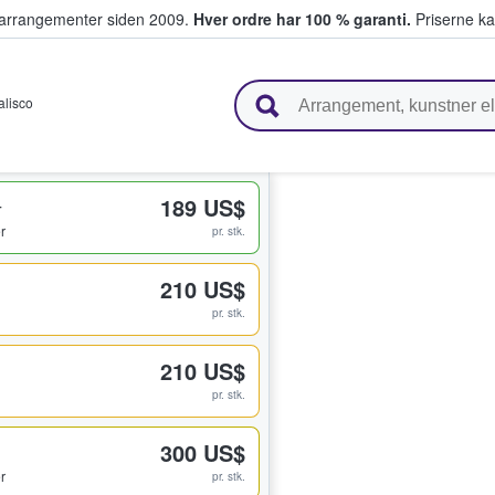
ivearrangementer siden 2009.
Hver ordre har 100 % garanti.
Priserne ka
ger billetter
alisco
4
189 US$
er
pr. stk.
210 US$
pr. stk.
210 US$
pr. stk.
300 US$
er
pr. stk.