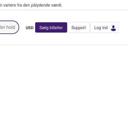
n variere fra den pålydende værdi.
Sælg billetter
Support
Log ind
USD