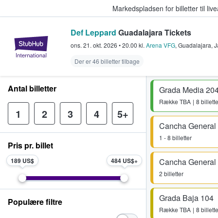
Markedspladsen for billetter til l
Def Leppard
Guadalajara Tickets
StubHub - Hvor fans køber og sæl
ons. 21. okt. 2026
•
20.00
kl.
Arena VFG
,
Guadalajara
,
J
Der er 46 billetter tilbage
Antal billetter
Grada Media 20
Række
TBA
8 billett
1
2
3
4
5+
Cancha General
1 - 8 billetter
Pris pr. billet
189 US$
484 US$
Cancha General
2 billetter
Grada Baja 104
Populære filtre
Række
TBA
8 billett