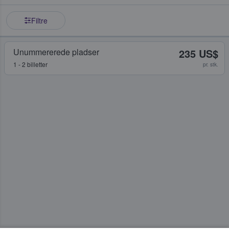
Filtre
Unummererede pladser
235 US$
1 - 2 billetter
pr. stk.