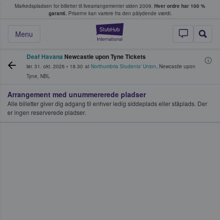
Markedspladsen for billetter til livearrangementer siden 2009.
Hver ordre har 100 %
fans køber og sælger billetter
garanti.
Priserne kan variere fra den pålydende værdi.
StubHub - Hvor fan
Menu
Deaf Havana
Newcastle upon Tyne Tickets
lør. 31. okt. 2026
•
18.30
at
Northumbria Students' Union
,
Newcastle upon
Tyne
,
NBL
Arrangement med unummererede pladser
Alle billetter giver dig adgang til enhver ledig siddeplads eller ståplads. Der
er ingen reserverede pladser.