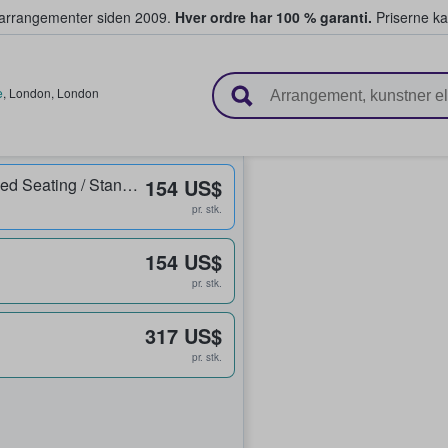
ivearrangementer siden 2009.
Hver ordre har 100 % garanti.
Priserne ka
ger billetter
e
,
London
,
London
Level 1 Unreserved Seating / Standing
154 US$
pr. stk.
154 US$
pr. stk.
317 US$
pr. stk.