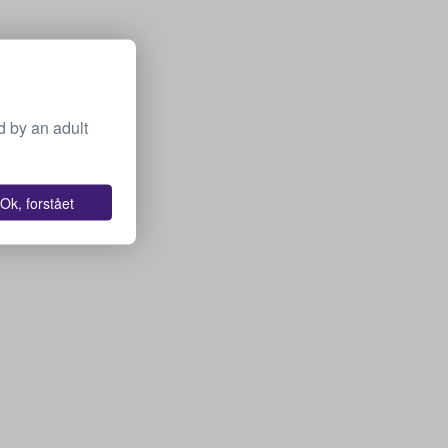
 by an adult
Ok, forstået