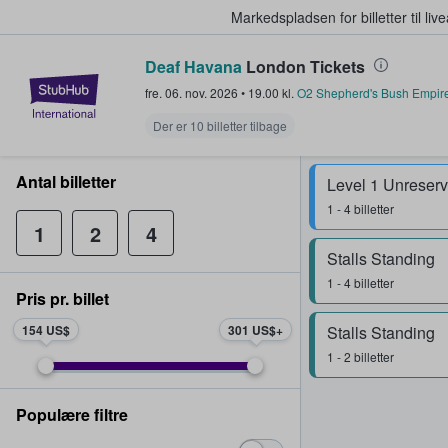
Markedspladsen for billetter til l
Deaf Havana
London Tickets
StubHub - Hvor fans køber og sæl
fre. 06. nov. 2026
•
19.00
kl.
O2 Shepherd's Bush Empir
Der er 10 billetter tilbage
Antal billetter
1 - 4 billetter
1
2
4
Stalls Standing
1 - 4 billetter
Pris pr. billet
154 US$
301 US$
Stalls Standing
1 - 2 billetter
Populære filtre