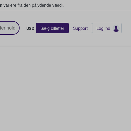
n variere fra den pålydende værdi.
Sælg billetter
Support
Log ind
USD