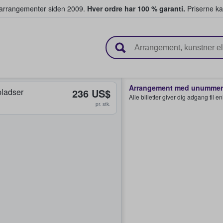
ivearrangementer siden 2009.
Hver ordre har 100 % garanti.
Priserne ka
ger billetter
Arrangement med unummere
ladser
236 US$
Alle billetter giver dig adgang til 
pr. stk.