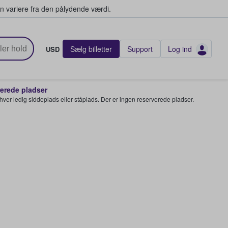
n variere fra den pålydende værdi.
Sælg billetter
Support
Log ind
USD
rede pladser
enhver ledig siddeplads eller ståplads. Der er ingen reserverede pladser.