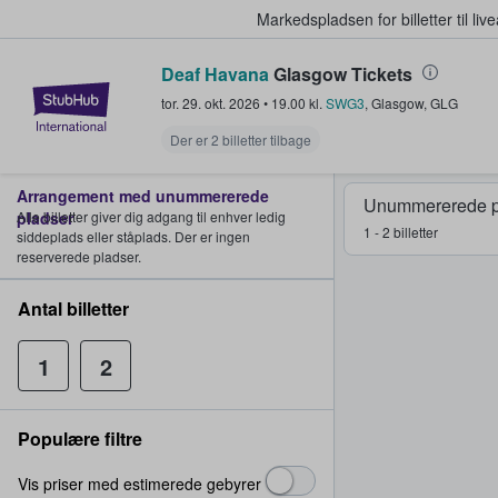
Markedspladsen for billetter til l
Deaf Havana
Glasgow Tickets
StubHub - Hvor fans køber og sæl
tor. 29. okt. 2026
•
19.00
kl.
SWG3
,
Glasgow
,
GLG
Der er 2 billetter tilbage
Arrangement med unummererede
Unummererede p
pladser
Alle billetter giver dig adgang til enhver ledig
1 - 2 billetter
siddeplads eller ståplads. Der er ingen
reserverede pladser.
Antal billetter
1
2
Populære filtre
Vis priser med estimerede gebyrer