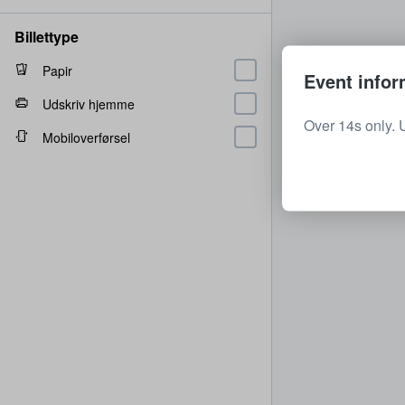
Billettype
Papir
Event infor
Udskriv hjemme
Over 14s only. 
Mobiloverførsel