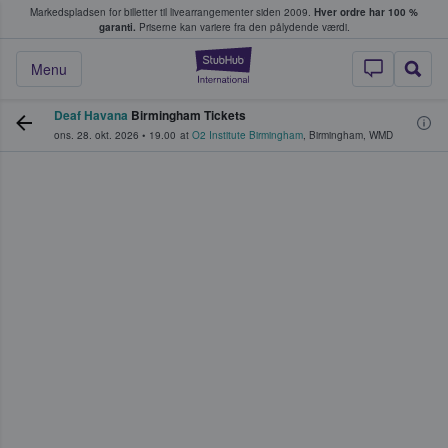
Markedspladsen for billetter til livearrangementer siden 2009.
Hver ordre har 100 %
fans køber og sælger billetter
garanti.
Priserne kan variere fra den pålydende værdi.
StubHub - Hvor fan
Menu
Deaf Havana
Birmingham Tickets
ons. 28. okt. 2026
•
19.00
at
O2 Institute Birmingham
,
Birmingham
,
WMD